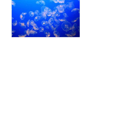
It's Jellyfish season!
Private
•
134 Members
START
© Piece of Hebrew 2025