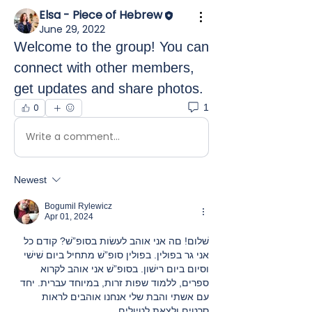
Elsa - Piece of Hebrew
June 29, 2022
Welcome to the group! You can 
connect with other members, 
get updates and share photos.
0
1
Write a comment...
Newest
Bogumil Rylewicz
Apr 01, 2024
שׁלום! םה אני אוהב לעשׂות בסופ”שׁ? קודם כל 
אני גר בפולין. בפולין סופ”שׁ מתחיל ביום שׁישׁי 
וסיום ביום רישׁון. בסופ”שׁ אני אוהב לקרוא 
ספרים, ללמוד שפות זרות, במיוחד עברית. יחד 
עם אשתי והבת שלי אנחנו אוהבים לראות 
סרטים ולצאת לטיולים.