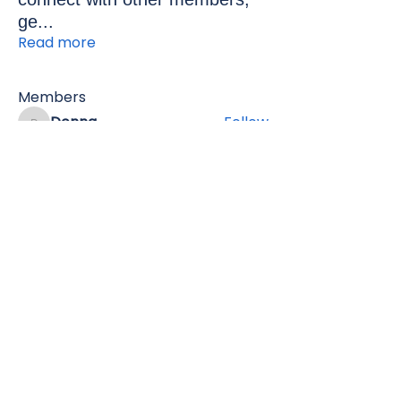
ge
...
Read more
Members
Donna
Follow
Donna
rominakleiman
Follow
rominakleiman
lukas
Follow
lukas
mgreenbaum7
Follow
mgreenbaum7
Yvonne Bennett
Follow
See All Members (751)